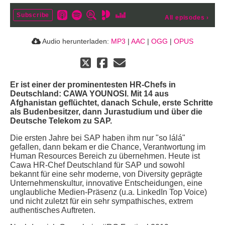
Subscribe
All episodes
›
Audio herunterladen:
MP3
|
AAC
|
OGG
|
OPUS
Er ist einer der prominentesten HR-Chefs in
Deutschland: CAWA YOUNOSI. Mit 14 aus
Afghanistan geflüchtet, danach Schule, erste Schritte
als Budenbesitzer, dann Jurastudium und über die
Deutsche Telekom zu SAP.
Die ersten Jahre bei SAP haben ihm nur "so lálá"
gefallen, dann bekam er die Chance, Verantwortung im
Human Resources Bereich zu übernehmen. Heute ist
Cawa HR-Chef Deutschland für SAP und sowohl
bekannt für eine sehr moderne, von Diversity geprägte
Unternehmenskultur, innovative Entscheidungen, eine
unglaubliche Medien-Präsenz (u.a. LinkedIn Top Voice)
und nicht zuletzt für ein sehr sympathisches, extrem
authentisches Auftreten.