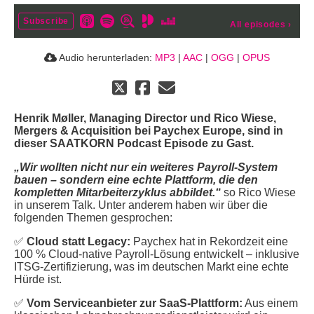
Subscribe
All episodes
›
Audio herunterladen:
MP3
|
AAC
|
OGG
|
OPUS
Henrik Møller, Managing Director und Rico Wiese,
Mergers & Acquisition bei Paychex Europe, sind in
dieser SAATKORN Podcast Episode zu Gast.
„Wir wollten nicht nur ein weiteres Payroll-System
bauen – sondern eine echte Plattform, die den
kompletten Mitarbeiterzyklus abbildet.“
so Rico Wiese
in unserem Talk. Unter anderem haben wir über die
folgenden Themen gesprochen:
✅
Cloud statt Legacy:
Paychex hat in Rekordzeit eine
100 % Cloud-native Payroll-Lösung entwickelt – inklusive
ITSG-Zertifizierung, was im deutschen Markt eine echte
Hürde ist.
✅
Vom Serviceanbieter zur SaaS-Plattform:
Aus einem