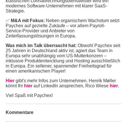
klassischen Lohnabrechnungsdienstleister wird ein
modernes Software-Unternehmen mit klarer SaaS-
Strategie.
✅
M&A mit Fokus:
Neben organischem Wachstum setzt
Paychex auf gezielte Zukäufe – vor allem Payroll-
Service-Provider und Anbieter von
Zeiterfassungslösungen in Europa.
Was mich im Talk überrascht hat:
Obwohl Paychex seit
25 Jahren in Deutschland aktiv ist, agiert das Team in
Europa sehr unabhängig vom US-Mutterkonzern –
inklusive Produktentwicklung und Hosting ausschließlich
in Europa. Ein seltener, spannender Freiheitsgrad für
einen amerikanischen Player!
Hier
gibt's mehr Infos zum Unternehmen. Henrik Møller
könnt Ihr
hier
auf LinkedIn ansprechen, Rico Wiese
hier
.
Viel Spaß mit Paychex!
Kommentare