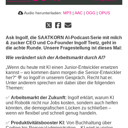
Audio herunterladen:
MP3
|
AAC
|
OGG
|
OPUS
Ask Ingolf, die SAATKORN AI-Podcast-Serie mit milch
& zucker CEO und Co-Founder Ingolf Teetz, geht in
die achte Runde. Unsere Fragestellung ist dieses Mal:
Wie verändert sich der Arbeitsmarkt durch AI?
„Wenn du heute mit KI einen Junior-Entwickler ersetzen
kannst – wo kommen dann morgen die Senior-Entwickler
her?“ 💬 so Ingolf in unserem Gespräch. Recht hat er.
Unter anderem sprechen wir dabei über die folgenden
Themen:
✅
Arbeitsmarkt der Zukunft:
Ingolf erklärt, warum KI
und Robotik nicht nur Jobs kosten, sondern auch helfen
könnten, die demografischen Lücken zu schließen –
wenn wir flexibel und schnell genug handeln.
✅
Produktivitätsbooster KI:
Von Buchhaltung über
Coding bis Personaladministration – KI wird in vielen