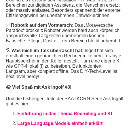
Bereichen zur digitalen Assistenz, die Menschen ersetzt
oder massiv entlastet. Besonders spannend: der enorme
Effizienzgewinn bei unerfahrenen Entwickler:innen.
✅
Robotik auf dem Vormarsch:
Das „Moravecsche
Paradox“ bröckelt: Roboter werden bald auch körperlich
anspruchsvolle Tätigkeiten übernehmen können.
Baustelle, Pflege, Gastro – kein Bereich bleibt unberührt.
🫢
Was mich im Talk überrascht hat:
Ingolf hat sich
ernsthaft einen gebrauchten Rechner mit einem Terabyte
Hauptspeicher in den Keller gestellt – um eine eigene KI
wie GPT-4 lokal (!) zu betreiben. Es funktioniert.
Langsam, aber komplett offline. Das DIY-Tech-Level ist
next level nerdy!
🎧
Viel Spaß mit Ask Ingolf #8!
Und die bisherigen Teile der SAATKORN Serie Ask Ingolf
gibt es hier:
Einführung in das Thema Recruiting und KI
Large Language Models einfach erklärt