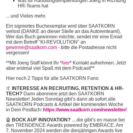
was für Handlungsempfehlungen Joerg in Richtung
HR-Teams hat
…und Vieles mehr.
Ein signiertes Buchexemplar wird über SAATKORN
verlost (DANKE an dieser Stelle an das Autorenteam!).
Wer das Buch gewinnen möchte, sendet mir eine Email
mit dem Betreff "KI-REVOLUTION" an
gewinne@saatkorn.com
- bitte die Postadresse nicht
vergessen!
**Mit Joerg Staff könnt Ihr *
hier
* Kontakt aufnehmen. Jetzt
aber erstmal viel Spaß mit dem Podcast!**
Hier noch 2 Tipps für alle SAATKORN Fans:
🤙
INTERESSE AN RECRUITING, RETENTION & HR-
TECH?
Dann abonniere jetzt den SAATKORN
Newsletter! Jeden Sonntag gibt’s dann ab sofort alle
SAATKORN Podcasts & Artikel der kommenden Woche
in Dein Postfach:
https://www.saatkorn.com/newsletter/
🤖
BOCK AUF INNOVATION?
…die gibt’s en masse bei
den TRENDENCE Awards powered by EMBRACE. Am
7. November 2024 werden die diesjährigen Awards live