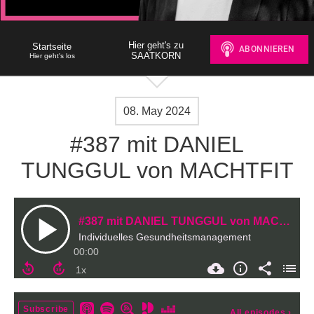
Hier geht's zu
Startseite
SAATKORN
Hier geht's los
08. May 2024
#387 mit DANIEL
TUNGGUL von MACHTFIT
#387 mit DANIEL TUNGGUL von MACHTFIT
Individuelles Gesundheitsmanagement
00:00
Subscribe
All episodes
›