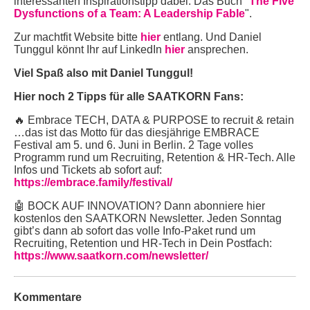
interessanten Inspirationstipp dabei: Das Buch "
The Five
Dysfunctions of a Team: A Leadership Fable
".
Zur machtfit Website bitte
hier
entlang. Und Daniel
Tunggul könnt Ihr auf LinkedIn
hier
ansprechen.
Viel Spaß also mit Daniel Tunggul!
Hier noch 2 Tipps für alle SAATKORN Fans:
🔥 Embrace TECH, DATA & PURPOSE to recruit & retain
…das ist das Motto für das diesjährige EMBRACE
Festival am 5. und 6. Juni in Berlin. 2 Tage volles
Programm rund um Recruiting, Retention & HR-Tech. Alle
Infos und Tickets ab sofort auf:
https://embrace.family/festival/
🤖 BOCK AUF INNOVATION? Dann abonniere hier
kostenlos den SAATKORN Newsletter. Jeden Sonntag
gibt’s dann ab sofort das volle Info-Paket rund um
Recruiting, Retention und HR-Tech in Dein Postfach:
https://www.saatkorn.com/newsletter/
Kommentare